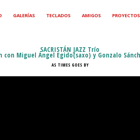
O
GALERÍAS
TECLADOS
AMIGOS
PROYECTOS
SACRISTÁN JAZZ Trío
n con Miguel Ángel Egido(saxo) y Gonzalo Sánc
AS TIMES GOES BY