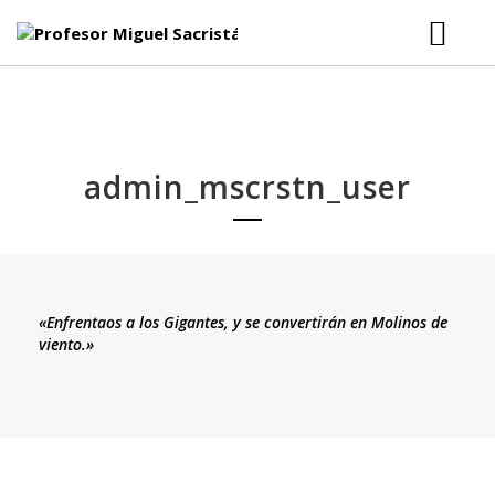
INICIO
BIO
admin_mscrstn_user
GALERÍAS
FOTOGRAFÍAS
TECLADOS
VÍDEOS
AMIGOS
«Enfrentaos a los Gigantes, y se convertirán en Molinos de
viento.»
PROYECTOS
CALENDARIO
BLOG